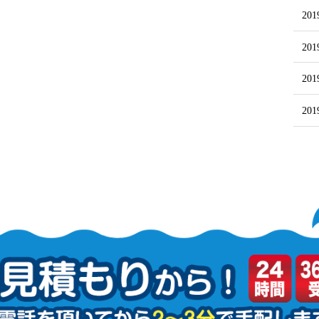
20
20
20
20