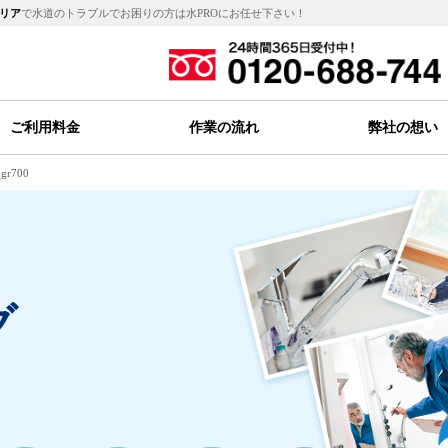
リア
で水道のトラブルでお困りの方は水PROにお任せ下さい！
ご利用料金
作業の流れ
弊社の想い
_gr700
グ