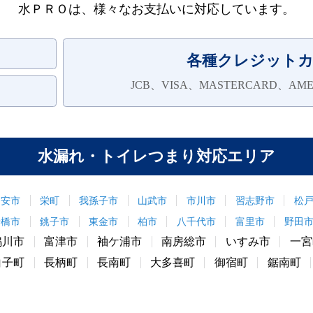
水ＰＲＯは、様々なお支払いに対応しています。
各種クレジット
JCB、VISA、MASTERCARD、AMER
水漏れ・トイレつまり対応エリア
浦安市
栄町
我孫子市
山武市
市川市
習志野市
松
船橋市
銚子市
東金市
柏市
八千代市
富里市
野田
鴨川市
富津市
袖ケ浦市
南房総市
いすみ市
一宮
白子町
長柄町
長南町
大多喜町
御宿町
鋸南町