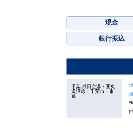
現金
銀行振込
千葉 成田空港・圏央
道沿線・千葉市・東
葛