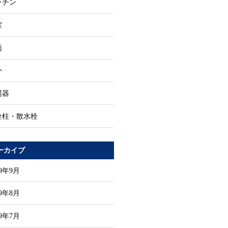
ッチン
室
面
外
湯器
栓柱・散水栓
ーカイブ
19年9月
19年8月
19年7月