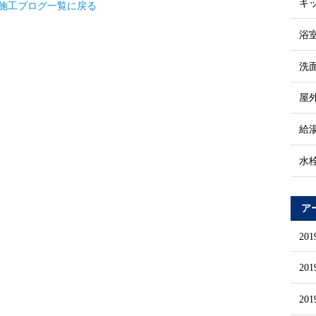
キ
施工ブログ一覧に戻る
浴
洗
屋
給
水
ア
20
20
20