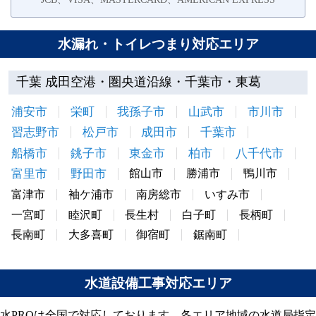
水漏れ・トイレつまり対応エリア
千葉 成田空港・圏央道沿線・千葉市・東葛
浦安市
栄町
我孫子市
山武市
市川市
習志野市
松戸市
成田市
千葉市
船橋市
銚子市
東金市
柏市
八千代市
富里市
野田市
館山市
勝浦市
鴨川市
富津市
袖ケ浦市
南房総市
いすみ市
一宮町
睦沢町
長生村
白子町
長柄町
長南町
大多喜町
御宿町
鋸南町
水道設備工事対応エリア
水PROは全国で対応しております。各エリア地域の水道局指定