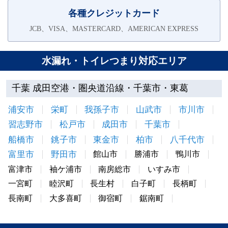
各種クレジットカード
JCB、VISA、MASTERCARD、AMERICAN EXPRESS
水漏れ・トイレつまり対応エリア
千葉 成田空港・圏央道沿線・千葉市・東葛
浦安市
栄町
我孫子市
山武市
市川市
習志野市
松戸市
成田市
千葉市
船橋市
銚子市
東金市
柏市
八千代市
富里市
野田市
館山市
勝浦市
鴨川市
富津市
袖ケ浦市
南房総市
いすみ市
一宮町
睦沢町
長生村
白子町
長柄町
長南町
大多喜町
御宿町
鋸南町