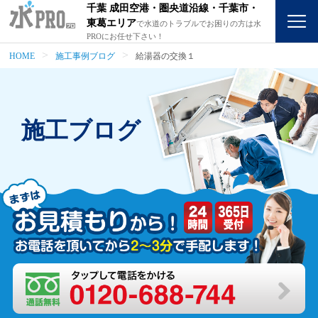
千葉 成田空港・圏央道沿線・千葉市・
東葛エリア
で水道のトラブルでお困りの方は水
PROにお任せ下さい！
HOME
施工事例ブログ
給湯器の交換１
施工ブログ